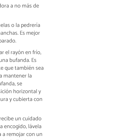
adora a no más de
uelas o la pedrería
manchas. Es mejor
parado.
r el rayón en frío,
 una bufanda. Es
nte que también sea
ra mantener la
ufanda, se
ición horizontal y
ura y cubierta con
recibe un cuidado
a encogido, lávela
a a remojar con un